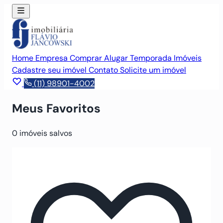
Home
Empresa
Comprar
Alugar
Temporada
Imóveis
Cadastre seu imóvel
Contato
Solicite um imóvel
(11) 98901-4002
Meus Favoritos
0
imóveis salvos