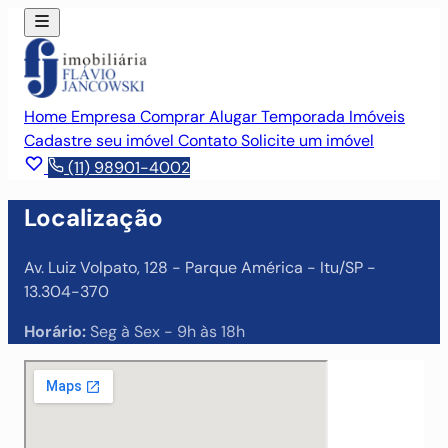
Home
Empresa
Comprar
Alugar
Temporada
Imóveis
Cadastre seu imóvel
Contato
Solicite um imóvel
(11) 98901-4002
Localização
Av. Luiz Volpato, 128 - Parque América - Itu/SP -
13.304-370
Horário:
Seg à Sex - 9h às 18h